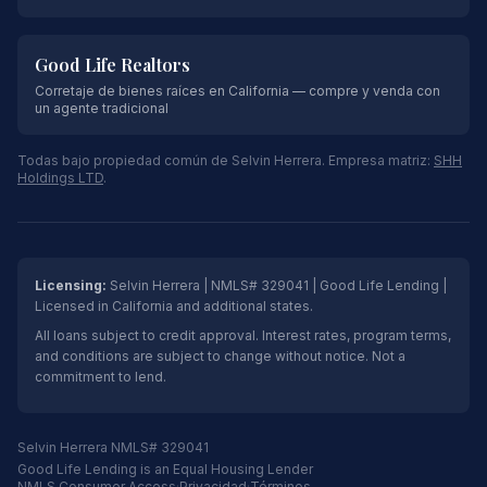
Good Life Realtors
Corretaje de bienes raíces en California — compre y venda con
un agente tradicional
Todas bajo propiedad común de Selvin Herrera. Empresa matriz:
SHH
Holdings LTD
.
Licensing:
Selvin Herrera | NMLS# 329041 | Good Life Lending |
Licensed in California and additional states.
All loans subject to credit approval. Interest rates, program terms,
and conditions are subject to change without notice. Not a
commitment to lend.
Selvin Herrera NMLS# 329041
Good Life Lending is an Equal Housing Lender
NMLS Consumer Access
·
Privacidad
·
Términos