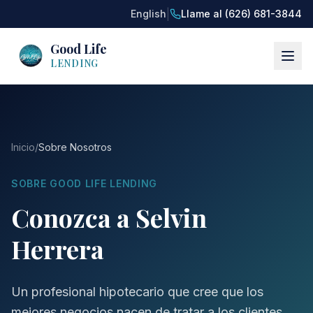
|
English
Llame al (626) 681-3844
Good Life
LENDING
Inicio
/
Sobre Nosotros
SOBRE GOOD LIFE LENDING
Conozca a Selvin
Herrera
Un profesional hipotecario que cree que los
mejores negocios nacen de tratar a los clientes