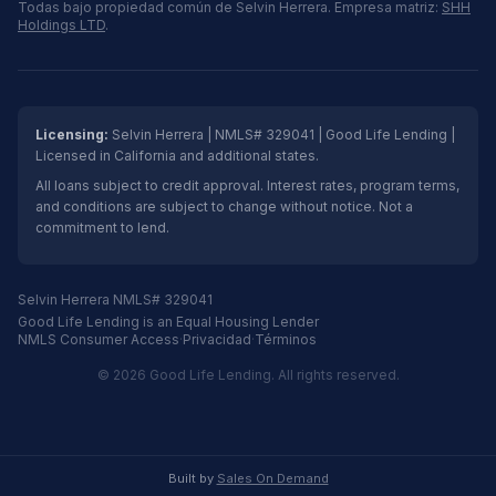
Todas bajo propiedad común de Selvin Herrera. Empresa matriz:
SHH
Holdings LTD
.
Licensing:
Selvin Herrera | NMLS# 329041 | Good Life Lending |
Licensed in California and additional states.
All loans subject to credit approval. Interest rates, program terms,
and conditions are subject to change without notice. Not a
commitment to lend.
Selvin Herrera NMLS# 329041
Good Life Lending is an Equal Housing Lender
NMLS Consumer Access
·
Privacidad
·
Términos
© 2026 Good Life Lending. All rights reserved.
Built by
Sales On Demand