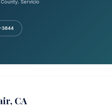
County. Servicio
1-3844
air, CA