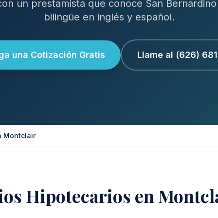
con un prestamista que conoce San Bernardino 
bilingüe en inglés y español.
a una Cotización Gratis
Llame al (626) 68
n Montclair
ios Hipotecarios en Montcl