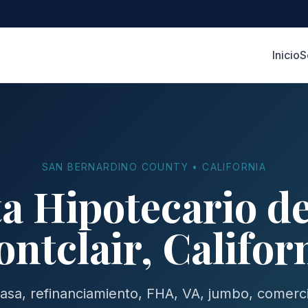
Inicio
S
SAN BERNARDINO COUNTY • CALIFORNIA
a Hipotecario d
ntclair, Califor
sa, refinanciamiento, FHA, VA, jumbo, comerci