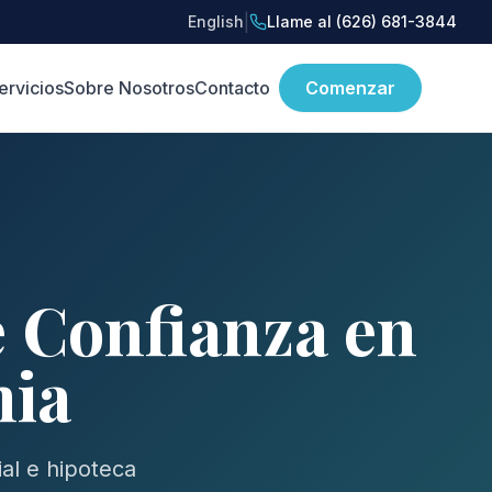
|
English
Llame al (626) 681-3844
ervicios
Sobre Nosotros
Contacto
Comenzar
e Confianza en
nia
al e hipoteca