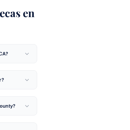
ecas en
 CA?
r?
County?