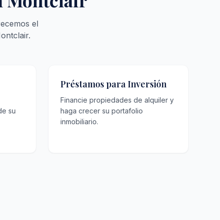
n Montclair
recemos el
ntclair.
Préstamos para Inversión
o
Financie propiedades de alquiler y
de su
haga crecer su portafolio
inmobiliario.