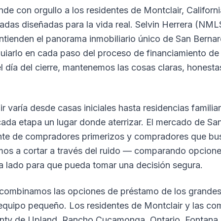
de con orgullo a los residentes de Montclair, Californ
zadas diseñadas para la vida real. Selvin Herrera (NM
tienden el panorama inmobiliario único de San Bernar
iarlo en cada paso del proceso de financiamiento de 
l día del cierre, mantenemos las cosas claras, honest
r varía desde casas iniciales hasta residencias famili
ada etapa un lugar donde aterrizar. El mercado de Sa
tante de compradores primerizos y compradores que bu
mos a cortar a través del ruido — comparando opcion
a lado para que pueda tomar una decisión segura.
 combinamos las opciones de préstamo de los grandes
equipo pequeño. Los residentes de Montclair y las c
nty de Upland, Rancho Cucamonga, Ontario, Fontana