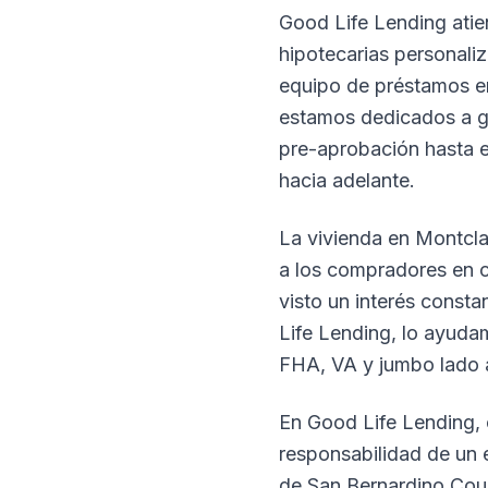
Good Life Lending atien
hipotecarias personali
equipo de préstamos en
estamos dedicados a gu
pre-aprobación hasta e
hacia adelante.
La vivienda en Montclai
a los compradores en c
visto un interés cons
Life Lending, lo ayuda
FHA, VA y jumbo lado 
En Good Life Lending,
responsabilidad de un 
de San Bernardino Cou