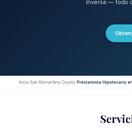
inversa — todo 
Obteng
Inicio
/
San Bernardino County
/
Prestamista Hipotecario e
Servic