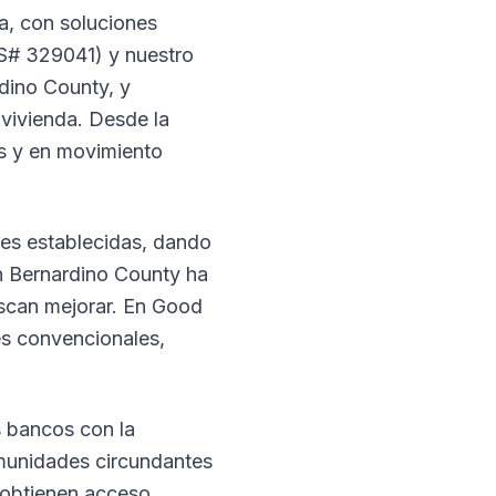
ia, con soluciones
LS# 329041) y nuestro
dino County, y
vivienda. Desde la
as y en movimiento
ares establecidas, dando
n Bernardino County ha
scan mejorar. En Good
es convencionales,
 bancos con la
omunidades circundantes
 obtienen acceso