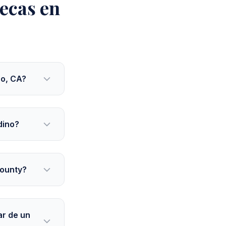
ecas en
no, CA?
dino?
County?
ar de un