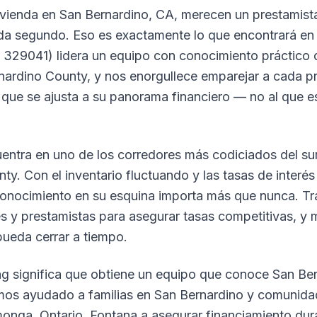
vienda en San Bernardino, CA, merecen un prestamista
da segundo. Eso es exactamente lo que encontrará en
 329041) lidera un equipo con conocimiento práctico
nardino County, y nos enorgullece emparejar a cada pr
ue se ajusta a su panorama financiero — no al que es
entra en uno de los corredores más codiciados del sur
ty. Con el inventario fluctuando y las tasas de interé
 conocimiento en su esquina importa más que nunca. T
es y prestamistas para asegurar tasas competitivas, 
pueda cerrar a tiempo.
ng significa que obtiene un equipo que conoce San Be
emos ayudado a familias en San Bernardino y comunid
nga, Ontario, Fontana a asegurar financiamiento dur