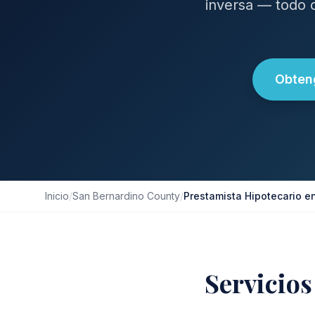
inversa — todo 
Obteng
Inicio
/
San Bernardino County
/
Prestamista Hipotecario e
Servicios