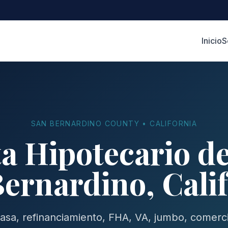
Inicio
S
SAN BERNARDINO COUNTY • CALIFORNIA
a Hipotecario d
ernardino, Cali
sa, refinanciamiento, FHA, VA, jumbo, comerci