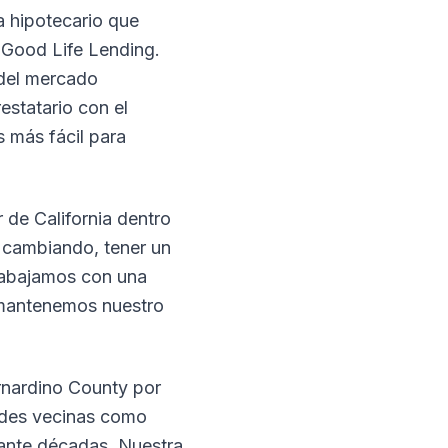
 hipotecario que
 Good Life Lending.
 del mercado
estatario con el
 más fácil para
 de California dentro
s cambiando, tener un
rabajamos con una
y mantenemos nuestro
rnardino County por
ades vecinas como
ante décadas. Nuestra