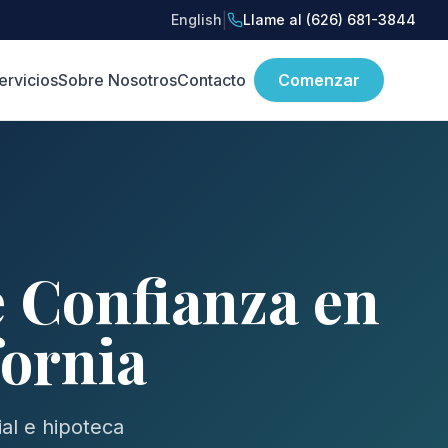
|
English
Llame al (626) 681-3844
ervicios
Sobre Nosotros
Contacto
Comenzar
e Confianza en
fornia
al e hipoteca