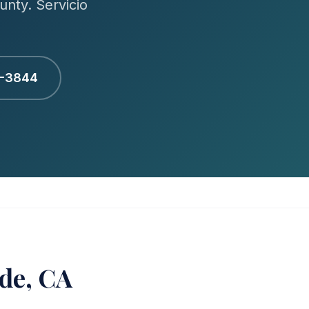
nty. Servicio
1-3844
ide, CA