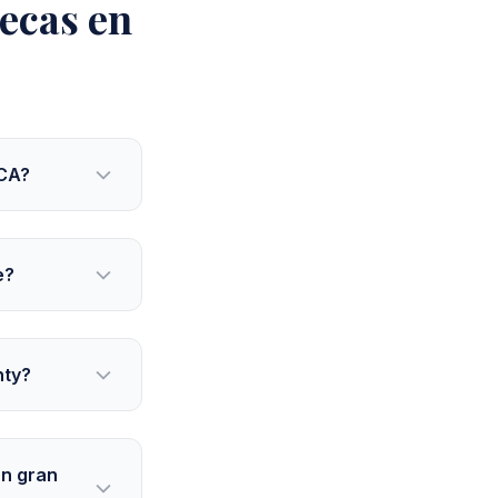
ecas en
 CA?
e?
nty?
un gran