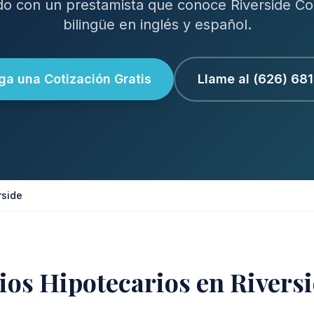
do con un prestamista que conoce Riverside Cou
bilingüe en inglés y español.
a una Cotización Gratis
Llame al (626) 68
rside
ios Hipotecarios en Rivers