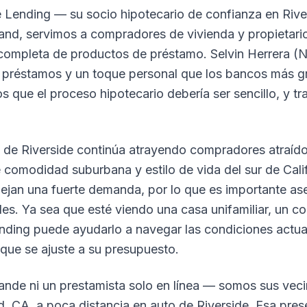
 Lending — su socio hipotecario de confianza en River
and, servimos a compradores de vivienda y propietari
ompleta de productos de préstamo. Selvin Herrera 
n préstamos y un toque personal que los bancos más 
s que el proceso hipotecario debería ser sencillo, y t
o de Riverside continúa atrayendo compradores atraíd
 comodidad suburbana y estilo de vida del sur de Calif
flejan una fuerte demanda, por lo que es importante as
les. Ya sea que esté viendo una casa unifamiliar, un 
nding puede ayudarlo a navegar las condiciones actua
que se ajuste a su presupuesto.
nde ni un prestamista solo en línea — somos sus veci
, CA, a poca distancia en auto de Riverside. Esa prese