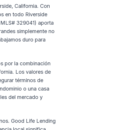
side, California. Con
os en todo Riverside
(NMLS# 329041) aporta
grandes simplemente no
rabajamos duro para
os por la combinación
ornia. Los valores de
egurar términos de
condominio o una casa
les del mercado y
nos. Good Life Lending
ncia local significa