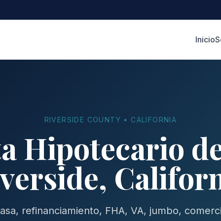
Inicio
S
RIVERSIDE COUNTY • CALIFORNIA
a Hipotecario d
verside, Califor
sa, refinanciamiento, FHA, VA, jumbo, comerci