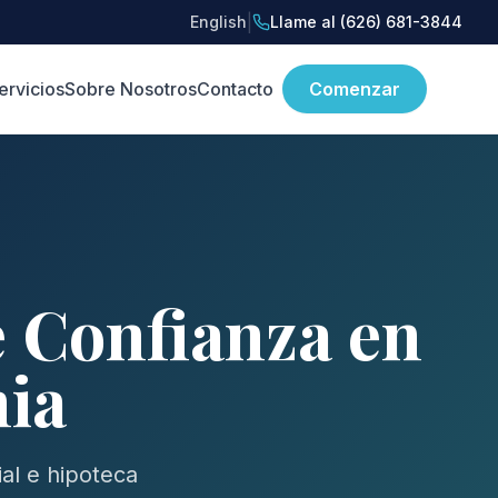
|
English
Llame al (626) 681-3844
ervicios
Sobre Nosotros
Contacto
Comenzar
e Confianza en
nia
al e hipoteca