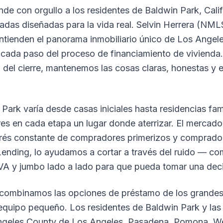
de con orgullo a los residentes de Baldwin Park, Calif
zadas diseñadas para la vida real. Selvin Herrera (NM
tienden el panorama inmobiliario único de Los Angel
 cada paso del proceso de financiamiento de vivienda.
a del cierre, mantenemos las cosas claras, honestas y
Park varía desde casas iniciales hasta residencias fami
s en cada etapa un lugar donde aterrizar. El mercad
terés constante de compradores primerizos y comprad
Lending, lo ayudamos a cortar a través del ruido — 
VA y jumbo lado a lado para que pueda tomar una deci
 combinamos las opciones de préstamo de los grandes
 equipo pequeño. Los residentes de Baldwin Park y la
ngeles County de Los Angeles, Pasadena, Pomona, We