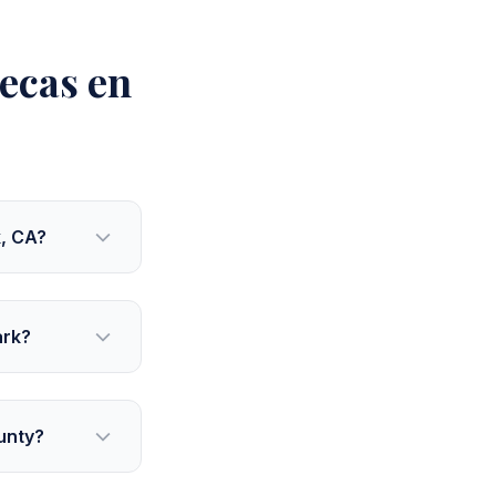
ecas en
k, CA?
ark?
unty?