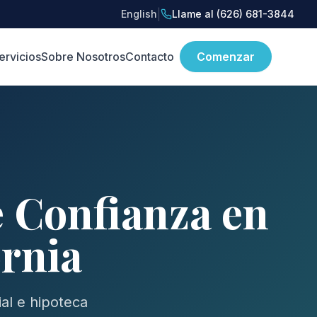
|
English
Llame al (626) 681-3844
ervicios
Sobre Nosotros
Contacto
Comenzar
e Confianza en
ornia
al e hipoteca