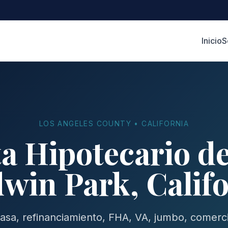
Inicio
S
LOS ANGELES COUNTY • CALIFORNIA
a Hipotecario d
win Park, Calif
sa, refinanciamiento, FHA, VA, jumbo, comerci