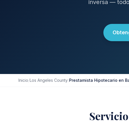
inversa — todo
Obteng
Inicio
/
Los Angeles County
/
Prestamista Hipotecario en B
Servicio