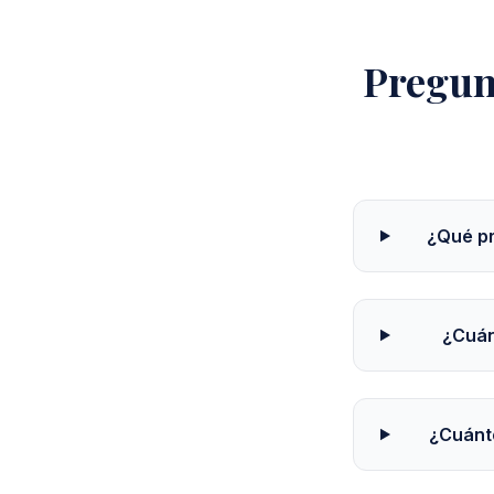
Pregun
¿Qué pr
¿Cuán
¿Cuánto