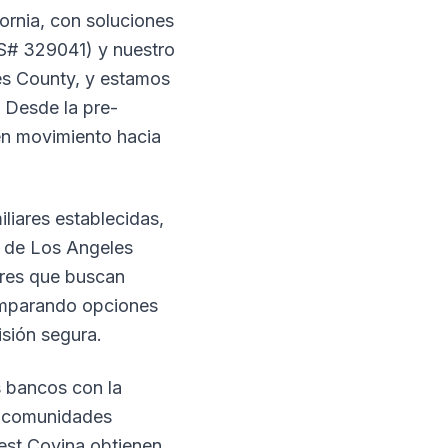
ornia, con soluciones
LS# 329041) y nuestro
es County, y estamos
 Desde la pre-
 en movimiento hacia
liares establecidas,
o de Los Angeles
ores que buscan
comparando opciones
sión segura.
 bancos con la
s comunidades
st Covina obtienen