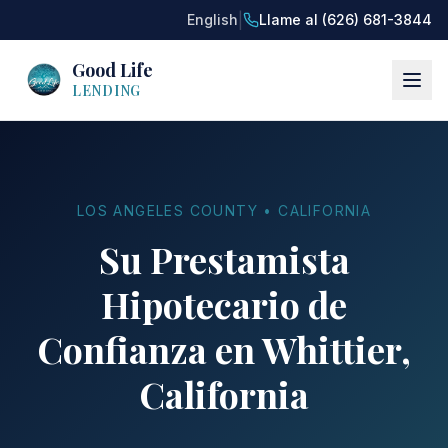
|
English
Llame al (626) 681-3844
Good Life
LENDING
LOS ANGELES COUNTY • CALIFORNIA
Su Prestamista
Hipotecario de
Confianza en Whittier,
California