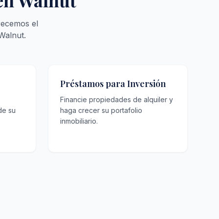
 en Walnut
recemos el
Walnut.
Préstamos para Inversión
o
Financie propiedades de alquiler y
de su
haga crecer su portafolio
inmobiliario.