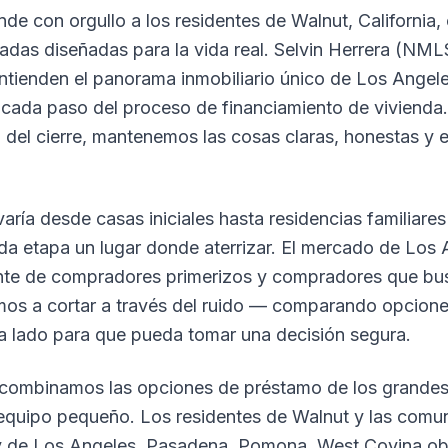
de con orgullo a los residentes de Walnut, California,
zadas diseñadas para la vida real. Selvin Herrera (NM
tienden el panorama inmobiliario único de Los Angel
 cada paso del proceso de financiamiento de vivienda.
a del cierre, mantenemos las cosas claras, honestas y
aría desde casas iniciales hasta residencias familiare
a etapa un lugar donde aterrizar. El mercado de Los
tante de compradores primerizos y compradores que bu
mos a cortar a través del ruido — comparando opcion
a lado para que pueda tomar una decisión segura.
 combinamos las opciones de préstamo de los grandes
equipo pequeño. Los residentes de Walnut y las comu
 de Los Angeles, Pasadena, Pomona, West Covina obt