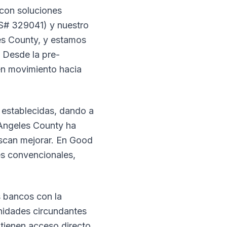
 con soluciones
LS# 329041) y nuestro
es County, y estamos
 Desde la pre-
 en movimiento hacia
s establecidas, dando a
 Angeles County ha
scan mejorar. En Good
es convencionales,
 bancos con la
nidades circundantes
ienen acceso directo