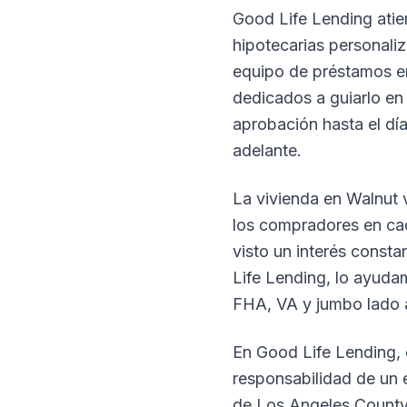
Good Life Lending atien
hipotecarias personali
equipo de préstamos en
dedicados a guiarlo en
aprobación hasta el dí
adelante.
La vivienda en Walnut v
los compradores en cad
visto un interés cons
Life Lending, lo ayuda
FHA, VA y jumbo lado 
En Good Life Lending,
responsabilidad de un 
de Los Angeles County