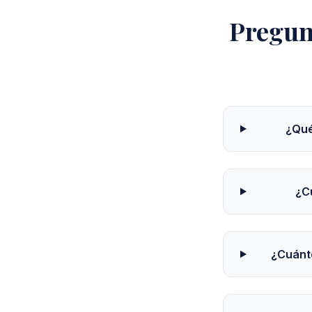
Pregun
¿Qué
¿C
¿Cuánto