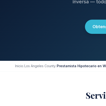
inversa — todo
Obteng
Inicio
/
Los Angeles County
/
Prestamista Hipotecario en W
Serv