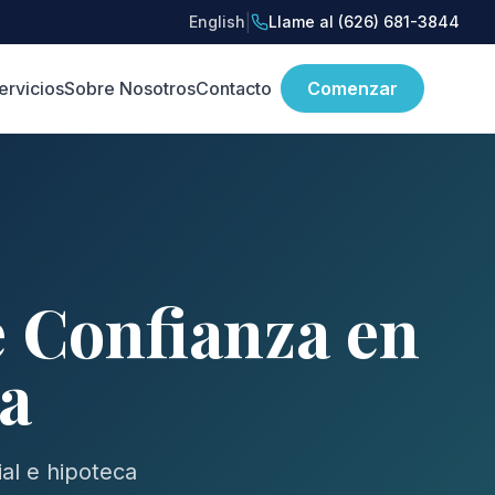
|
English
Llame al (626) 681-3844
ervicios
Sobre Nosotros
Contacto
Comenzar
e Confianza en
ia
al e hipoteca