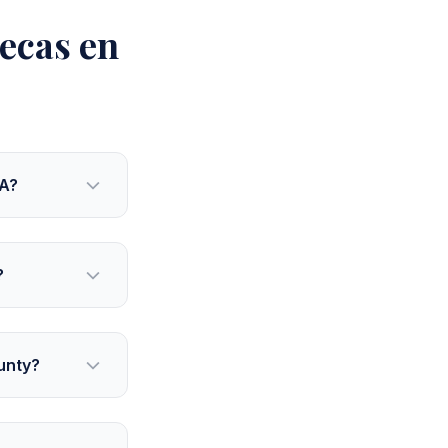
ecas en
CA?
?
unty?