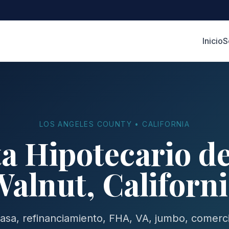
Inicio
S
LOS ANGELES COUNTY • CALIFORNIA
a Hipotecario d
alnut, Californ
sa, refinanciamiento, FHA, VA, jumbo, comerci