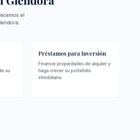
en Glendora
recemos el
lendora.
Préstamos para Inversión
o
Financie propiedades de alquiler y
de su
haga crecer su portafolio
inmobiliario.