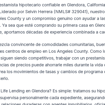
estamista hipotecario confiable en Glendora, Californi
 Liderado por Selvin Herrera (NMLS# 329041), nuestro 
es County y un compromiso genuino con ayudar a las f
a. Ya sea que esté comprando su primera casa en Glen
te, aportamos décadas de experiencia combinada a ca
ezcla convincente de comodidades comunitarias, buen
es centros de empleo en Los Angeles County. Como lo
siguen siendo competitivos, trabajar con un prestamist
ncias de precios puede ahorrarle miles durante la vida
rea los movimientos de tasas y cambios de programa 
erlo.
Life Lending en Glendora? Es simple: tratamos su hipo
a supervisa personalmente cada expediente, aseguran
 relaciones duraderas con agentes inmobiliarios, ofici