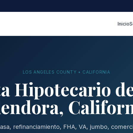
Inicio
S
LOS ANGELES COUNTY • CALIFORNIA
a Hipotecario d
endora, Califor
sa, refinanciamiento, FHA, VA, jumbo, comerci