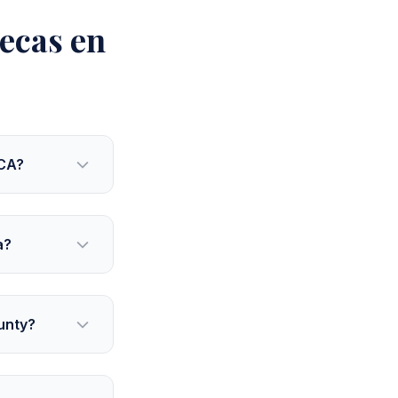
ecas en
 CA?
a?
unty?