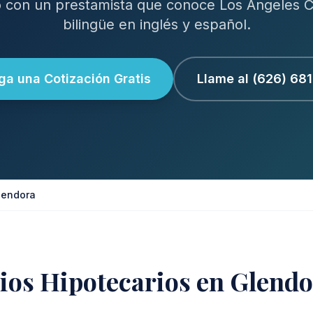
 con un prestamista que conoce Los Angeles C
bilingüe en inglés y español.
a una Cotización Gratis
Llame al (626) 68
lendora
ios Hipotecarios en Glend