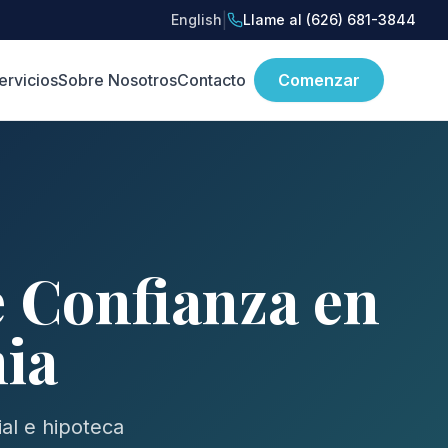
|
English
Llame al (626) 681-3844
ervicios
Sobre Nosotros
Contacto
Comenzar
e Confianza en
nia
al e hipoteca