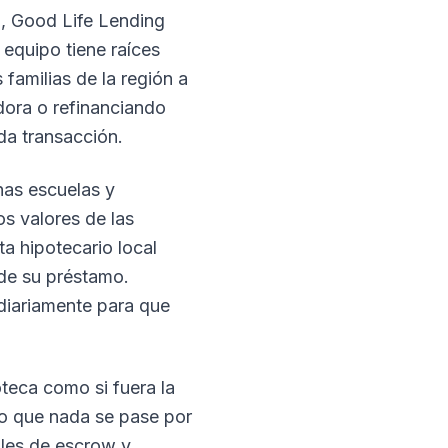
a, Good Life Lending
equipo tiene raíces
amilias de la región a
dora o refinanciando
da transacción.
as escuelas y
s valores de las
a hipotecario local
 de su préstamo.
diariamente para que
teca como si fuera la
do que nada se pase por
ales de escrow y